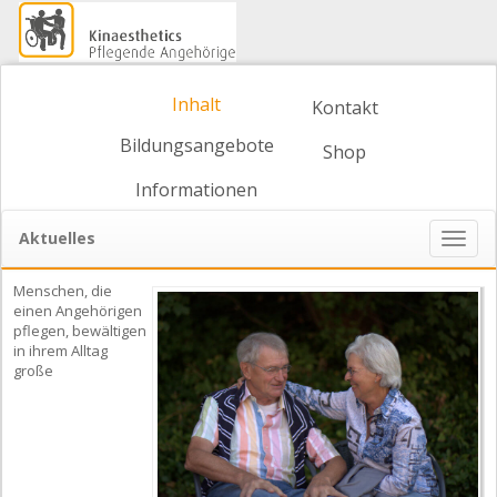
Inhalt
Kontakt
Bildungsangebote
Shop
Informationen
Aktuelles
Naviga
ein-/
Menschen, die
einen Angehörigen
pflegen, bewältigen
in ihrem Alltag
große