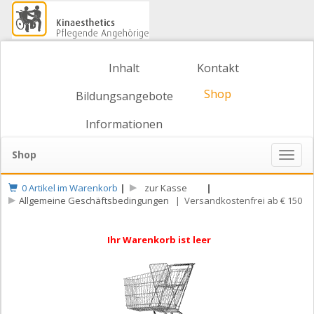
Inhalt
Kontakt
Shop
Bildungsangebote
Informationen
Shop
Naviga
ein-/
0 Artikel im Warenkorb
|
zur Kasse
|
Allgemeine Geschäftsbedingungen
| Versandkostenfrei ab € 150
Ihr Warenkorb ist leer