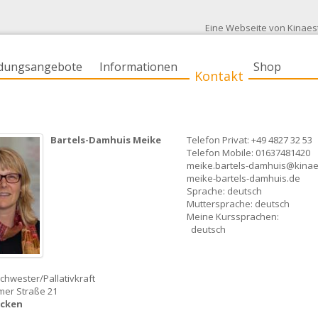
Eine Webseite von Kinaes
ldungsangebote
Informationen
Shop
Kontakt
Bartels-Damhuis Meike
Telefon Privat: +49 4827 32 53
Telefon Mobile: 01637481420
meike.bartels-damhuis@kinaes
meike-bartels-damhuis.de
Sprache: deutsch
Muttersprache: deutsch
Meine Kurssprachen:
deutsch
hwester/Pallativkraft
mer Straße 21
cken