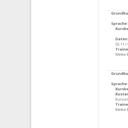
Grundkur
Sprache
Kursb
Daten 
02.11./
Traine
Meike 
Grundkur
Sprache
Kursb
Koste
Kursun
Traine
Meike 