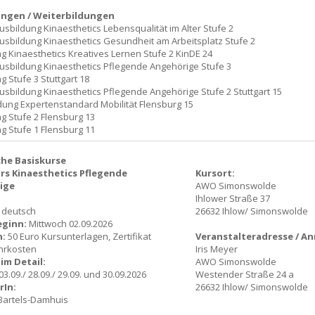
ungen / Weiterbildungen
sbildung Kinaesthetics Lebensqualität im Alter Stufe 2
sbildung Kinaesthetics Gesundheit am Arbeitsplatz Stufe 2
g Kinaesthetics Kreatives Lernen Stufe 2 KinDE 24
sbildung Kinaesthetics Pflegende Angehörige Stufe 3
g Stufe 3 Stuttgart 18
sbildung Kinaesthetics Pflegende Angehörige Stufe 2 Stuttgart 15
dung Expertenstandard Mobilität Flensburg 15
g Stufe 2 Flensburg 13
g Stufe 1 Flensburg 11
che Basiskurse
s Kinaesthetics Pflegende
Kursort:
ige
AWO Simonswolde
Ihlower Straße 37
: deutsch
26632 Ihlow/ Simonswolde
eginn:
Mittwoch 02.09.2026
n:
50 Euro Kursunterlagen, Zertifikat
Veranstalteradresse / A
hrkosten
Iris Meyer
im Detail:
AWO Simonswolde
 03.09./ 28.09./ 29.09. und 30.09.2026
Westender Straße 24 a
rIn:
26632 Ihlow/ Simonswolde
Bartels-Damhuis