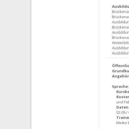
Ausbild
Brückenau
Brückenau
Ausbildun
Brückenau
Ausbildun
Brückenau
Weiterbil
Ausbildun
Ausbildun
Öffentli
Grundkur
Angehör
Sprache
Kursb
Koste
und Fa
Daten 
02.09./
Traine
Meike 