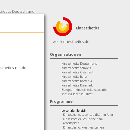
thetics Deutschland
wiki.kinaesthetics.de
Organisationen
Kinaesthetics Deutschland
thetics-net.de
Kinaesthetics Schweiz
Kinaesthetics Österreich
Kinaesthetics Italia
Kinaesthetics Romania
Kinaesthetics Danmark
European Kinaesthetics Association
stiftung lebensqualität
Programme
personaler Bereich
Kinaesthetics Lebensqualität im Alter
Kinaesthetics Gesundheit am
Arbeitsplatz
Kinaesthetics Kreatives Lernen