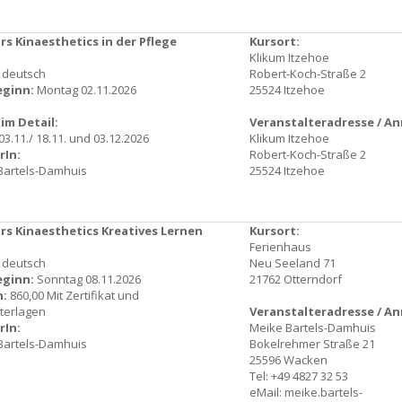
s Kinaesthetics in der Pflege
Kursort:
Klikum Itzehoe
: deutsch
Robert-Koch-Straße 2
eginn:
Montag 02.11.2026
25524 Itzehoe
im Detail:
Veranstalteradresse / A
 03.11./ 18.11. und 03.12.2026
Klikum Itzehoe
rIn:
Robert-Koch-Straße 2
Bartels-Damhuis
25524 Itzehoe
s Kinaesthetics Kreatives Lernen
Kursort:
Ferienhaus
: deutsch
Neu Seeland 71
eginn:
Sonntag 08.11.2026
21762 Otterndorf
n:
860,00 Mit Zertifikat und
terlagen
Veranstalteradresse / A
rIn:
Meike Bartels-Damhuis
Bartels-Damhuis
Bokelrehmer Straße 21
25596 Wacken
Tel: +49 4827 32 53
eMail:
meike.bartels-