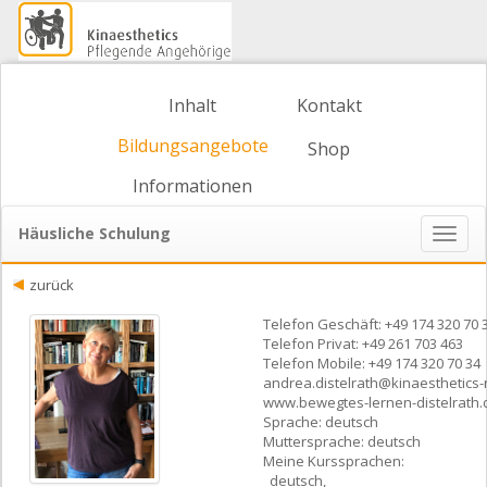
Inhalt
Kontakt
Bildungsangebote
Shop
Informationen
Häusliche Schulung
Naviga
ein-/
zurück
Telefon Geschäft: +49 174 320 70 
Telefon Privat: +49 261 703 463
Telefon Mobile: +49 174 320 70 34
andrea.distelrath@kinaesthetics-
www.bewegtes-lernen-distelrath.
Sprache: deutsch
Muttersprache: deutsch
Meine Kurssprachen:
deutsch,