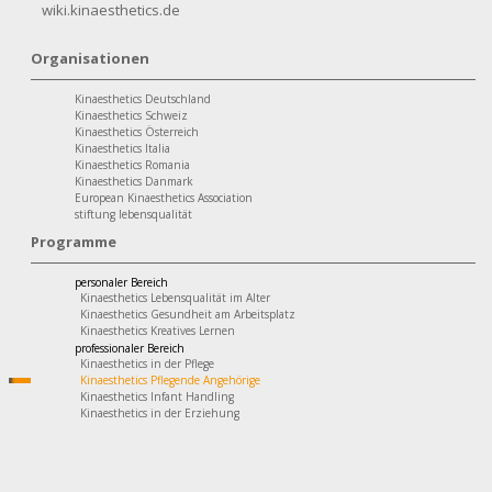
wiki.kinaesthetics.de
Organisationen
Kinaesthetics Deutschland
Kinaesthetics Schweiz
Kinaesthetics Österreich
Kinaesthetics Italia
Kinaesthetics Romania
Kinaesthetics Danmark
European Kinaesthetics Association
stiftung lebensqualität
Programme
personaler Bereich
Kinaesthetics Lebensqualität im Alter
Kinaesthetics Gesundheit am Arbeitsplatz
Kinaesthetics Kreatives Lernen
professionaler Bereich
Kinaesthetics in der Pflege
Kinaesthetics Pflegende Angehörige
Kinaesthetics Infant Handling
Kinaesthetics in der Erziehung