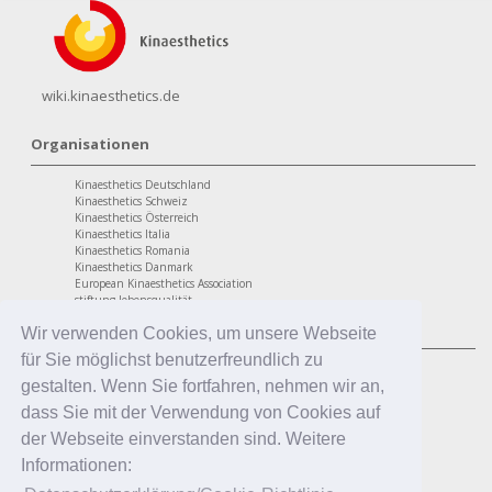
wiki.kinaesthetics.de
Organisationen
Kinaesthetics Deutschland
Kinaesthetics Schweiz
Kinaesthetics Österreich
Kinaesthetics Italia
Kinaesthetics Romania
Kinaesthetics Danmark
European Kinaesthetics Association
stiftung lebensqualität
Programme
Wir verwenden Cookies, um unsere Webseite
für Sie möglichst benutzerfreundlich zu
personaler Bereich
Kinaesthetics Lebensqualität im Alter
gestalten. Wenn Sie fortfahren, nehmen wir an,
Kinaesthetics Gesundheit am Arbeitsplatz
dass Sie mit der Verwendung von Cookies auf
Kinaesthetics Kreatives Lernen
professionaler Bereich
der Webseite einverstanden sind. Weitere
Kinaesthetics in der Pflege
Informationen:
Kinaesthetics Pflegende Angehörige
Kinaesthetics Infant Handling