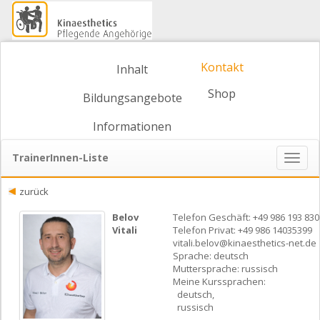
Kontakt
Inhalt
Shop
Bildungsangebote
Informationen
TrainerInnen-Liste
Naviga
ein-/
zurück
Belov
Telefon Geschäft: +49 986 193 830
Vitali
Telefon Privat: +49 986 14035399
vitali.belov@kinaesthetics-net.de
Sprache: deutsch
Muttersprache: russisch
Meine Kurssprachen:
deutsch,
russisch