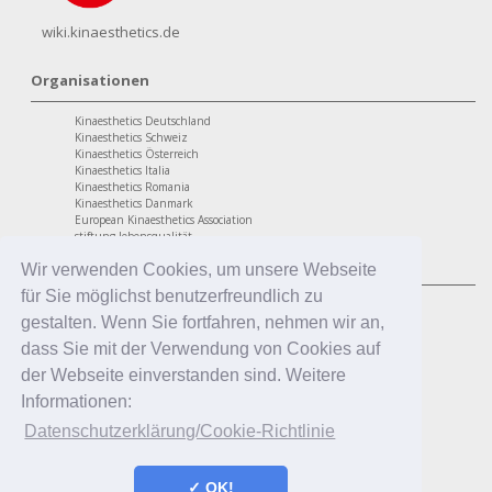
wiki.kinaesthetics.de
Organisationen
Kinaesthetics Deutschland
Kinaesthetics Schweiz
Kinaesthetics Österreich
Kinaesthetics Italia
Kinaesthetics Romania
Kinaesthetics Danmark
European Kinaesthetics Association
stiftung lebensqualität
Programme
Wir verwenden Cookies, um unsere Webseite
für Sie möglichst benutzerfreundlich zu
personaler Bereich
Kinaesthetics Lebensqualität im Alter
gestalten. Wenn Sie fortfahren, nehmen wir an,
Kinaesthetics Gesundheit am Arbeitsplatz
dass Sie mit der Verwendung von Cookies auf
Kinaesthetics Kreatives Lernen
professionaler Bereich
der Webseite einverstanden sind. Weitere
Kinaesthetics in der Pflege
Informationen:
Kinaesthetics Pflegende Angehörige
Kinaesthetics Infant Handling
Datenschutzerklärung/Cookie-Richtlinie
Kinaesthetics in der Erziehung
✓ OK!