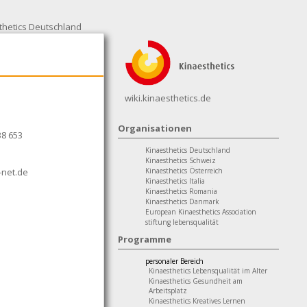
thetics Deutschland
wiki.kinaesthetics.de
Organisationen
38 653
Kinaesthetics Deutschland
Kinaesthetics Schweiz
-net.de
Kinaesthetics Österreich
Kinaesthetics Italia
Kinaesthetics Romania
Kinaesthetics Danmark
European Kinaesthetics Association
stiftung lebensqualität
Programme
personaler Bereich
Kinaesthetics Lebensqualität im Alter
Kinaesthetics Gesundheit am
Arbeitsplatz
Kinaesthetics Kreatives Lernen