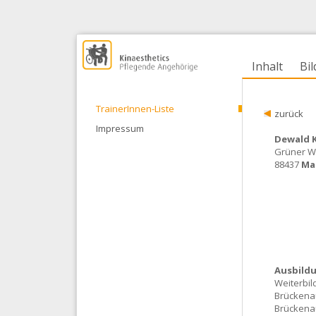
Inhalt
Bi
TrainerInnen-Liste
zurück
Impressum
Dewald K
Grüner W
88437
Ma
Ausbild
Weiterbil
Brückenau
Brückenau