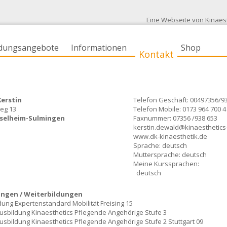
Eine Webseite von Kinaes
ldungsangebote
Informationen
Shop
Kontakt
erstin
Telefon Geschäft: 00497356/9
eg 13
Telefon Mobile: 0173 964 700 4
selheim-Sulmingen
Faxnummer: 07356 /938 653
kerstin.dewald@kinaesthetics
www.dk-kinaesthetik.de
Sprache: deutsch
Muttersprache: deutsch
Meine Kurssprachen:
deutsch
ungen / Weiterbildungen
dung Expertenstandard Mobilität Freising 15
sbildung Kinaesthetics Pflegende Angehörige Stufe 3
sbildung Kinaesthetics Pflegende Angehörige Stufe 2 Stuttgart 09