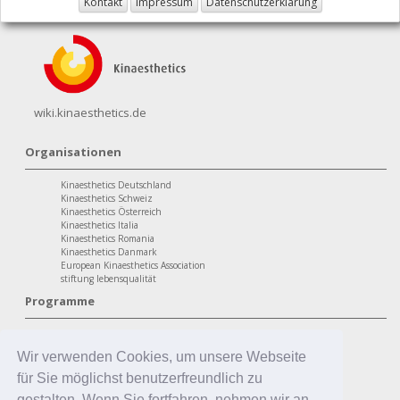
Kontakt
Impressum
Datenschutzerklärung
wiki.kinaesthetics.de
Organisationen
Kinaesthetics Deutschland
Kinaesthetics Schweiz
Kinaesthetics Österreich
Kinaesthetics Italia
Kinaesthetics Romania
Kinaesthetics Danmark
European Kinaesthetics Association
stiftung lebensqualität
Programme
personaler Bereich
Kinaesthetics Lebensqualität im Alter
Wir verwenden Cookies, um unsere Webseite
Kinaesthetics Gesundheit am Arbeitsplatz
Kinaesthetics Kreatives Lernen
für Sie möglichst benutzerfreundlich zu
professionaler Bereich
gestalten. Wenn Sie fortfahren, nehmen wir an,