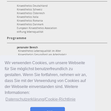
Kinaesthetics Deutschland
Kinaesthetics Schweiz
Kinaesthetics Österreich
Kinaesthetics Italia
Kinaesthetics Romania
Kinaesthetics Danmark
European Kinaesthetics Association
stiftung lebensqualität
Programme
personaler Bereich
Kinaesthetics Lebensqualität im Alter
Kinaesthetics Gesundheit am Arbeitsplatz
Kinaesthetics Kreatives Lernen
professionaler Bereich
Wir verwenden Cookies, um unsere Webseite
Kinaesthetics in der Pflege
für Sie möglichst benutzerfreundlich zu
Kinaesthetics Pflegende Angehörige
Kinaesthetics Infant Handling
gestalten. Wenn Sie fortfahren, nehmen wir an,
Kinaesthetics in der Erziehung
dass Sie mit der Verwendung von Cookies auf
der Webseite einverstanden sind. Weitere
Informationen:
Datenschutzerklärung/Cookie-Richtlinie